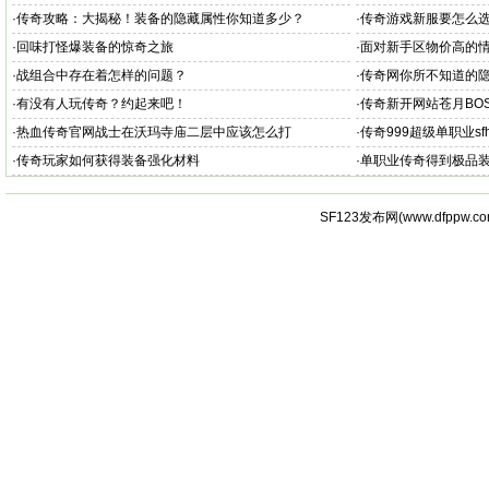
·
传奇攻略：大揭秘！装备的隐藏属性你知道多少？
·
传奇游戏新服要怎么
·
回味打怪爆装备的惊奇之旅
·
面对新手区物价高的
·
战组合中存在着怎样的问题？
·
传奇网你所不知道的
·
有没有人玩传奇？约起来吧！
·
传奇新开网站苍月BO
·
热血传奇官网​战士在沃玛寺庙二层中应该怎么打
·
传奇999超级单职业sfh
·
传奇​玩家如何获得装备强化材料
·
单职业传奇得到极品
SF123发布网(
www.dfppw.c