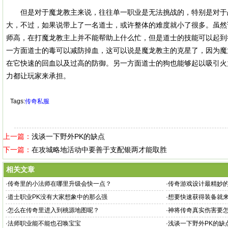
但是对于魔龙教主来说，往往单一职业是无法挑战的，特别是对于
大，不过，如果说带上了一名道士，或许整体的难度就小了很多。虽然
师高，在打魔龙教主上并不能帮助上什么忙，但是道士的技能可以起到
一方面道士的毒可以减防掉血，这可以说是魔龙教主的克星了，因为魔
在它快速的回血以及过高的防御。另一方面道士的狗也能够起以吸引火
力都让玩家来承担。
Tags:
传奇私服
上一篇：
浅谈一下野外PK的缺点
下一篇：
在攻城略地活动中要善于支配银两才能取胜
相关文章
·
传奇里的小法师在哪里升级会快一点？
·
传奇游戏设计最精妙
·
道士职业PK没有大家想象中的那么强
·
想要快速获得装备就
·
怎么在传奇里进入到桃源地图呢？
·
神将传奇真实伤害要
·
法师职业能不能也召唤宝宝
·
浅谈一下野外PK的缺