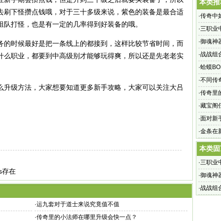
本类推
去刷下怪攒点钱哦，对于三十多级来说，紫色的装备是最合适
·
传奇中
组队打怪，也是有一定的几率得到好装备的哦。
·
三职业
·
御魂神
的时候最好是把一条线上的都接到，这样比较节省时间，而
·
战战组
什么职业，都要到中高级别才能够玩得爽，所以还是先老老实
·
蛤蟆B
·
不同传
升级方法，大家想要知道更多新手攻略，大家可以关注大吕
·
传奇里
·
藏宝阁
·
面对新
·
金条在
本类固
·
三职业
s存在
·
御魂神
·
战战组
·
运九套对于道士来说究竟值不值
·
传奇里的小法师在哪里升级会快一点？