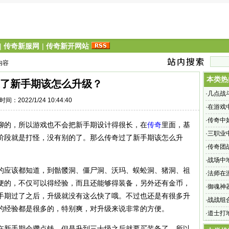
|
传奇新服网
|
传奇新开网站
内容
本类热
了新手期该怎么升级？
·
几点战
时间：2022/1/24 10:44:40
·
在游戏
·
传奇中
的，所以游戏也不会把新手期设计得很长，在
传奇
里面，基
·
三职业
阶段就是打怪，没有别的了。那么传奇过了新手期该怎么升
·
传奇团
·
战场中
的应该都知道，到骷髅洞、僵尸洞、沃玛、蜈蚣洞、猪洞、祖
·
法师在
便的，不仅可以得经验，而且还能够得装备，另外还有金币，
·
御魂神
手期过了之后，升级就没有这么快了哦。不过也还是有很多升
·
战战组
的经验都是很多的，特别爽，对升级来说非常的方便。
·
道士打
新手期会攒点钱，但是升到三十级之后就要买装备了，所以